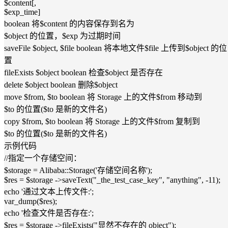
$content[,
$exp_time]
boolean 将$content 的内容保存到名为
$object 的位置，$exp 为过期时间
saveFile $object, $file boolean 将本地文件$file 上传到$object 的位
置
fileExists $object boolean 检查$object 是否存在
delete $object boolean 删除$object
move $from, $to boolean 将 Storage 上的文件$from 移动到
$to 的位置($to 是新的文件名)
copy $from, $to boolean 将 Storage 上的文件$from 复制到
$to 的位置($to 是新的文件名)
示例代码
//指定一个存储空间：
$storage = Alibaba::Storage('存储空间名称');
$res = $storage ->saveText("_the_test_case_key", "anything", -11);
echo '通过文本上传文件:';
var_dump($res);
echo '检查文件是否存在:';
$res = $storage ->fileExists("显然不存在的 object");