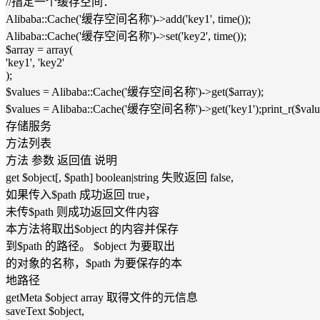
//指定一个缓存空间：
Alibaba::Cache('缓存空间名称')->add('key1', time());
Alibaba::Cache('缓存空间名称')->set('key2', time());
$array = array(
'key1', 'key2'
);
$values = Alibaba::Cache('缓存空间名称')->get($array);
$values = Alibaba::Cache('缓存空间名称')->get('key1');print_r($valu
存储服务
方法列表
方法 参数 返回值 说明
get $object[, $path] boolean|string 失败返回 false,
如果传入$path 成功返回 true，
未传$path 则成功返回文件内容
本方法将取出$object 的内容并保存
到$path 的路径。 $object 为要取出
的对象的名称，$path 为要保存的本
地路径
getMeta $object array 取得文件的元信息
saveText $object,