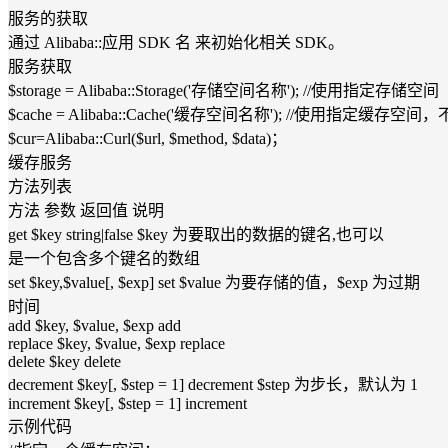
服务的获取
通过 Alibaba::应用 SDK 名 来初始化相关 SDK。
服务获取
$storage = Alibaba::Storage('存储空间名称'); //使用指定存储空间
$cache = Alibaba::Cache('缓存空间名称'); //使用指
$cur=Alibaba::Curl($url, $method, $data)；
缓存服务
方法列表
方法 参数 返回值 说明
get $key string|false $key 为要取出的数据的键名,也可以
是一个包含多个键名的数组
set $key,$value[, $exp] set $value 为要存储的值，$exp 为过期
时间
add $key, $value, $exp add
replace $key, $value, $exp replace
delete $key delete
decrement $key[, $step = 1] decrement $step 为步长，默认为 1
increment $key[, $step = 1] increment
示例代码