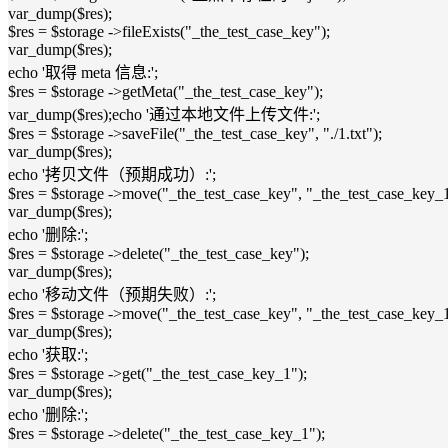
var_dump($res);
$res = $storage ->fileExists("_the_test_case_key");
var_dump($res);
echo '取得 meta 信息:';
$res = $storage ->getMeta("_the_test_case_key");
var_dump($res);echo '通过本地文件上传文件:';
$res = $storage ->saveFile("_the_test_case_key", "./1.txt");
var_dump($res);
echo '拷贝文件（预期成功）:';
$res = $storage ->move("_the_test_case_key", "_the_test_case_key_1
var_dump($res);
echo '删除:';
$res = $storage ->delete("_the_test_case_key");
var_dump($res);
echo '移动文件（预期失败）:';
$res = $storage ->move("_the_test_case_key", "_the_test_case_key_1
var_dump($res);
echo '获取:';
$res = $storage ->get("_the_test_case_key_1");
var_dump($res);
echo '删除:';
$res = $storage ->delete("_the_test_case_key_1");