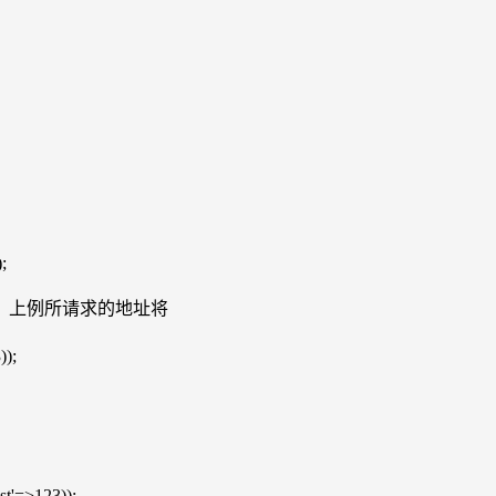
;
的参数，上例所请求的地址将
));
est'=>123));