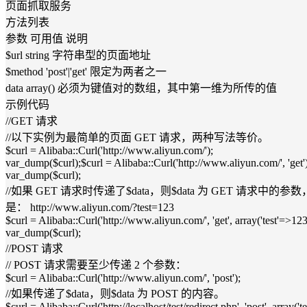
页面抓取服务
方法列表
参数 可用值 说明
$url string 字符串型的页面地址
$method 'post'|'get' 限定为两者之一
data array() 必须为键值对的数组，其中第一维为所传的值
示例代码
//GET 请求
//以下实例为最简单的页面 GET 请求，两种写法等价。
$curl = Alibaba::Curl('http://www.aliyun.com/');
var_dump($curl);$curl = Alibaba::Curl('http://www.aliyun.com/', 'get')
var_dump($curl);
//如果 GET 请求时传递了$data，则$data 为 GET 请求中
是： http://www.aliyun.com/?test=123
$curl = Alibaba::Curl('http://www.aliyun.com/', 'get', array('test'=>123
var_dump($curl);
//POST 请求
// POST 请求需要至少传递 2 个参数：
$curl = Alibaba::Curl('http://www.aliyun.com/', 'post');
//如果传递了$data，则$data 为 POST 的内容。
$curl = Alibaba::Curl('http://localhost/test/redirect.php', 'post', array('t