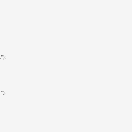
");
");