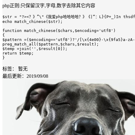
php正则:只保留汉字,字母,数字去除其它内容
$str = "?><？》”\"《我爱php哈哈哈哈？》《|“：L}{P+_)In thsdff0?
echo match_chinese($str);

function match_chinese($chars,$encoding='utf8')

{

$pattern =($encoding=='utf8')?'/[\x{4e00}-\x{9fa5}a-zA-
preg_match_all($pattern,$chars,$result);

$temp =join('',$result[0]);

return $temp;

}
标签：
暂无
最后更新：2019/09/08