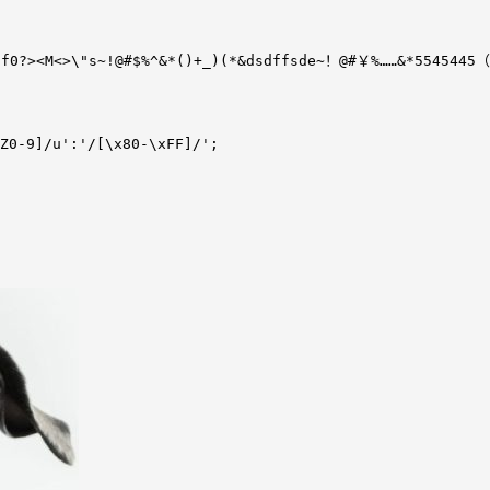
><M<>\"s~!@#$%^&*()+_)(*&dsdffsde~！@#￥%……&*5545445（
Z0-9]/u':'/[\x80-\xFF]/';
