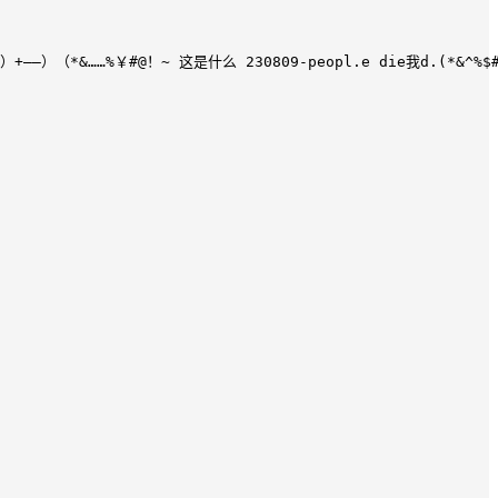
）+——）（*&……%￥#@！~ 这是什么 230809-peopl.e die我d.(*&^%$#@