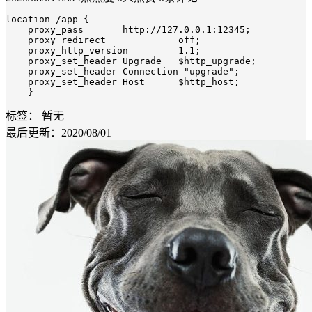
location /app {

    proxy_pass       http://127.0.0.1:12345;

    proxy_redirect             off;

    proxy_http_version         1.1;

    proxy_set_header Upgrade   $http_upgrade;

    proxy_set_header Connection "upgrade";

    proxy_set_header Host      $http_host;

    }
标签：
暂无
最后更新：2020/08/01