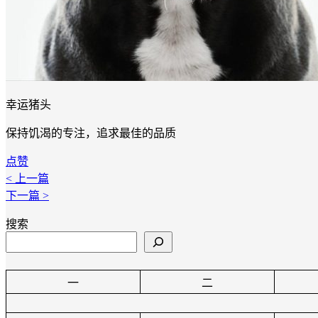
幸运猪头
保持饥渴的专注，追求最佳的品质
点赞
< 上一篇
下一篇 >
搜索
一
二