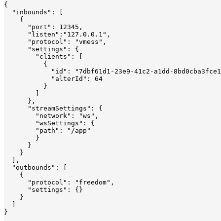
{

  "inbounds": [

    {

      "port": 12345,

      "listen":"127.0.0.1",

      "protocol": "vmess",

      "settings": {

        "clients": [

          {

            "id": "7dbf61d1-23e9-41c2-a1dd-8bd0cba3fce1
            "alterId": 64

          }

        ]

      },

      "streamSettings": {

        "network": "ws",

        "wsSettings": {

        "path": "/app"

        }

      }

    }

  ],

  "outbounds": [

    {

      "protocol": "freedom",

      "settings": {}

    }

  ]

}