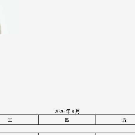
2026 年 8 月
三
四
五