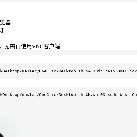
浏览器
装订
，无需再使用VNC客户端
kDesktop/master/OneClickDesktop.sh && sudo bash OneClick
kDesktop/master/OneClickDesktop_zh-CN.sh && sudo bash On