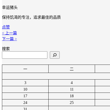
幸运猪头
保持饥渴的专注，追求最佳的品质
点赞
< 上一篇
下一篇 >
搜索
一
二
3
4
10
11
17
18
24
25
31