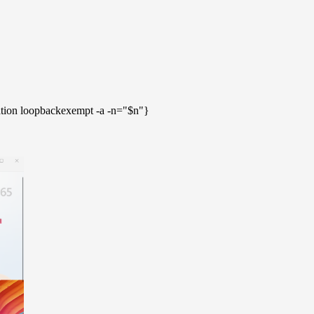
ation loopbackexempt -a -n="$n"}