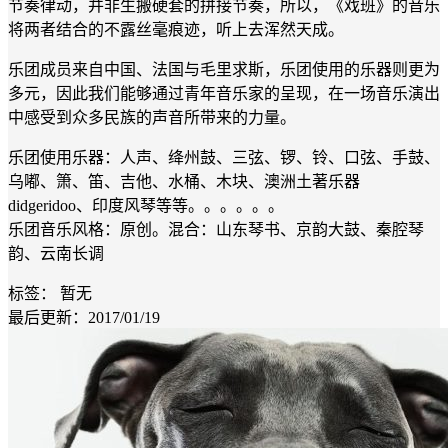
节奏律动，并非生搬硬套的拼接节奏，所以，《戏班》的音乐
将两者结合的不露丝毫痕迹，听上去浑然天成。
乐团成员来自中国、法国与毛里求斯，乐团使用的乐器则更为
多元，因此我们能够通过青年音乐家的呈现，在一场音乐演出
中感受到众多民族的声音所带来的力量。
乐团使用乐器：人声、绛州鼓、三弦、锣、铃、口弦、手鼓、
乌嘟、箫、笛、吉他、水桶、木块、澳洲土著乐器
didgeridoo、印度风琴等等。。。。。。
乐团音乐风格：原创。混合：山东琴书、京韵大鼓、秦腔琴
韵、云南长调
标签：
暂无
最后更新：2017/01/19