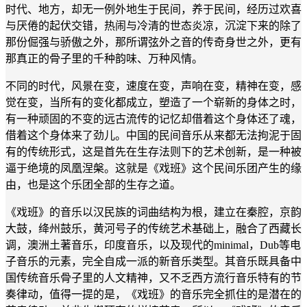
时代、地方，却无一例外地生于民间，养于民间，经历过欢喜
与厌倦的起伏交错，热闹与冷清的世态炎凉，沉淀下来的除了
那份倔强与骄傲之外，那所谓弦外之音的传奇身世之外，更有
那真正的骨子里的千种韵味、万种风情。
不同的时代，风景在变，速度在变，声响在变，精神在变，感
觉在变，当所有的变化都成立，塑造了一个崭新的身体之时，
有一种顽固的不变的远古流传的记忆却借着这个身体还了魂，
借着这个身体来了劲儿。中国的民间音乐从来都无法拘泥于固
有的传统形式，这是首先在生存法则下的艺术创新，是一种被
逼于绝境的凤凰涅槃。这就是《戏班》这个民间乐团产生的缘
由，也是这个乐团全部的生存之道。
《戏班》的音乐以汉民族的词曲结构为根，建立在秦腔，京韵
大鼓，绛州鼓乐，黄河号子的传统艺术基础上，融合了西藏长
调，澳洲土著音乐，印度音乐，以及现代的minimal，Dub等电
子音乐的元素，完全自成一派的新音乐类型。其音乐既具备中
国传统音乐骨子里的人文精神，又不乏西方流行音乐特有的节
奏律动，值得一提的是，《戏班》的音乐完全抓住的是潜在的