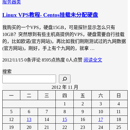
服务器类
Linux VPS教程- Centos挂载未分配硬盘
我购买的一个VPS，硬盘15GB，可是探针显示怎么只有
10GB？突然想到有些主机商提供的VPS，硬盘需要自行挂载
的，比如欧诺(官方网站)，再比如我们刚刚测试过的九网数据
(官方网站)，刚好，手上有个九网的，就拿 …
2012/11/15
0条评论
8595点热度
0人点赞
阅读全文
搜索
2012 年 11 月
一
二
三
四
五
六
日
1
2
3
4
5
6
7
8
9
10
11
12
13
14
15
16
17
18
19
20
21
22
23
24
25