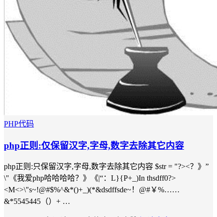
PHP代码
php正则:仅保留汉字,字母,数字去除其它内容
php正则:只保留汉字,字母,数字去除其它内容 $str = "?><？》”
\"《我爱php哈哈哈哈？》《|“：L}{P+_)In thsdff0?>
<M<>\"s~!@#$%^&*()+_)(*&dsdffsde~！@#￥%……
&*5545445（）+ …