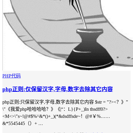
PHP代码
php正则:仅保留汉字,字母,数字去除其它内容
php正则:只保留汉字,字母,数字去除其它内容 $str = "?><？》”
\"《我爱php哈哈哈哈？》《|“：L}{P+_)In thsdff0?>
<M<>\"s~!@#$%^&*()+_)(*&dsdffsde~！@#￥%……
&*5545445（）+ …