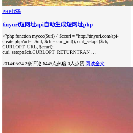
PHP代码
tinyurl短网址api自动生成短网址php
<?php function myccc($url) { $ccurl = "http://tinyurl.com/api-
create.php?url=".$url; $ch = curl_init(); curl_setopt ($ch,
CURLOPT_URL, $ccurl);
curl_setopt($ch,CURLOPT_RETURNTRAN …
2014/05/24
2条评论
6445点热度
0人点赞
阅读全文