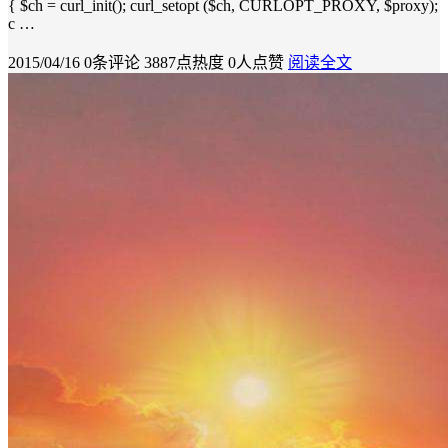
{ $ch = curl_init(); curl_setopt ($ch, CURLOPT_PROXY, $proxy);
c …
2015/04/16
0条评论
3887点热度
0人点赞
阅读全文