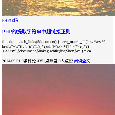
PHP代码
PHP的提取字符串中超链接正则
function match_links($document) { preg_match_all("'<\s*a\s.*?
href\s*=\s*([\"\'])?(?(1)(.*?)\\1|([^\s\>]+))[^>]*>?(.*?)
</a>'isx",$document,$links); while(list($key,$val) = ea …
2014/09/01
0条评论
4351点热度
0人点赞
阅读全文