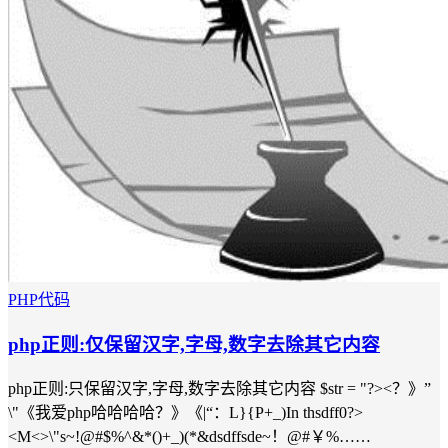
PHP代码
php正则:仅保留汉字,字母,数字去除其它内容
php正则:只保留汉字,字母,数字去除其它内容 $str = "?><？》”
\"《我爱php哈哈哈哈？》《|“：L}{P+_)In thsdff0?>
<M<>\"s~!@#$%^&*()+_)(*&dsdffsde~！@#￥%……