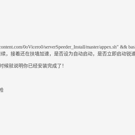
rcontent.com/0oVicero0/serverSpeeder_Install/master/appex.sh" && bash 
时候，需要敲回车键继续，接着还在扶墙加速，是否设为自动启动，是否立即启
息！当这个时候就说明你已经安装完成了！
哈