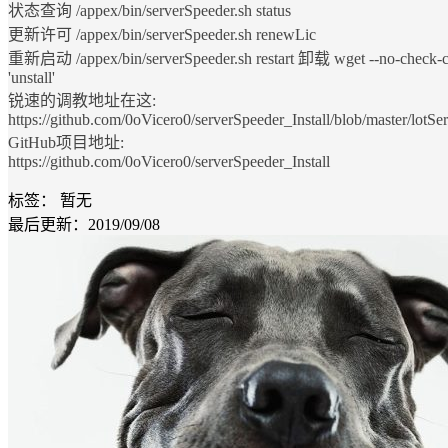
状态查询 /appex/bin/serverSpeeder.sh status
更新许可 /appex/bin/serverSpeeder.sh renewLic
重新启动 /appex/bin/serverSpeeder.sh restart 卸载 wget --no-check-certi
'unstall'
锐速的调教地址在这:
https://github.com/0oVicero0/serverSpeeder_Install/blob/master/lotSer
GitHub项目地址:
https://github.com/0oVicero0/serverSpeeder_Install
标签：
暂无
最后更新：2019/09/08