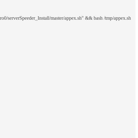
ro0/serverSpeeder_Install/master/appex.sh" && bash /tmp/appex.sh