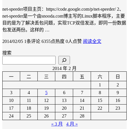
net-speeder项目主页：https://code.google.com/p/net-speeder/ 2、
net-speeder是一个由snooda.com博主写的Linux脚本程序，主要
目的是为了解决丢包问题，实现TCP双倍发送，即同一份数据
包发送两份。这样的 …
2014/02/05
1条评论
6355点热度
0人点赞
阅读全文
搜索
2014 年 2 月
一
二
三
四
五
六
日
1
2
3
4
5
6
7
8
9
10
11
12
13
14
15
16
17
18
19
20
21
22
23
24
25
26
27
28
« 3 月
4 月 »