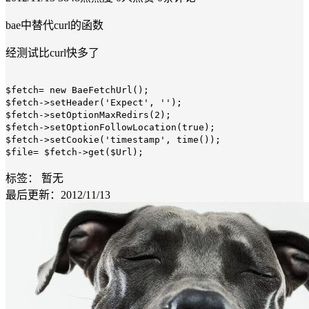
bae中替代curl的函数
经测试比curl快多了
$fetch= new BaeFetchUrl();
$fetch->setHeader('Expect', '');
$fetch->setOptionMaxRedirs(2);
$fetch->setOptionFollowLocation(true);
$fetch->setCookie('timestamp', time());
$file= $fetch->get($Url);
标签：
暂无
最后更新：2012/11/13