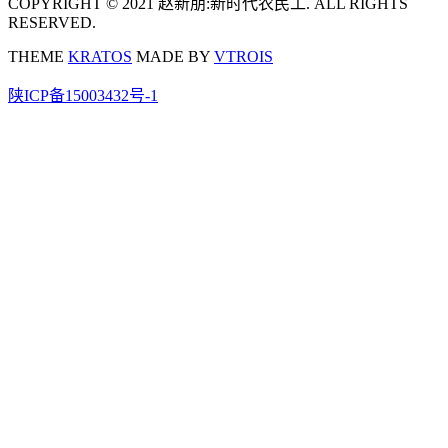
COPYRIGHT © 2021 赵新朋:新时代农民工. ALL RIGHTS
RESERVED.
THEME
KRATOS
MADE BY
VTROIS
陕ICP备15003432号-1