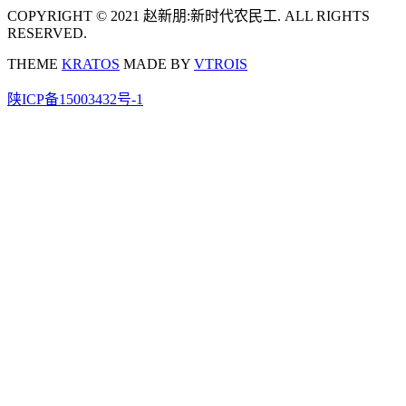
COPYRIGHT © 2021 赵新朋:新时代农民工. ALL RIGHTS
RESERVED.
THEME
KRATOS
MADE BY
VTROIS
陕ICP备15003432号-1