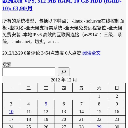
欧洲Xen VPS, 512 MB RAM, 10 GB HDD (RAID-
10): €3,90/月
所有的系统模型，包括以下特点： -linux - solusvm在线控制面
板 -虚拟化 -全天候支持票系统 -全天候免费远程复位 -全天候
免费安装 -本地IP v6 高效的互联网连接（as29141：三级，系
统，lambdanet，切实，am …
2012/12/29
0条评论
3454点热度
0人点赞
阅读全文
搜索
2012 年 12 月
一
二
三
四
五
六
日
1
2
3
4
5
6
7
8
9
10
11
12
13
14
15
16
17
18
19
20
21
22
23
24
25
26
27
28
29
30