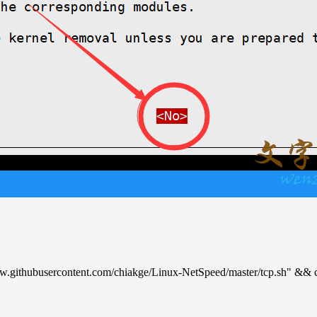
githubusercontent.com/chiakge/Linux-NetSpeed/master/tcp.sh"