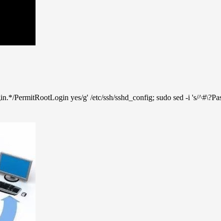
n.*/PermitRootLogin yes/g' /etc/ssh/sshd_config; sudo sed -i 's/^#\?