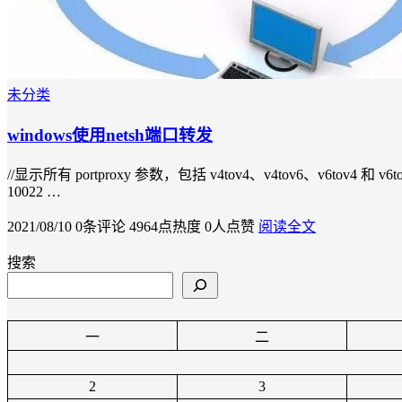
未分类
windows使用netsh端口转发
//显示所有 portproxy 参数，包括 v4tov4、v4tov6、v6tov4 和
10022 …
2021/08/10
0条评论
4964点热度
0人点赞
阅读全文
搜索
一
二
2
3