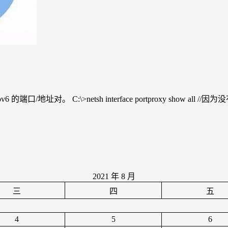
 v6tov6 的端口/地址对。 C:\>netsh interface portproxy 
2021 年 8 月
三
四
五
4
5
6