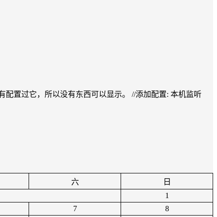
show all //因为没有配置过它，所以没有东西可以显示。 //添加配置: 本机监听
六
日
1
7
8