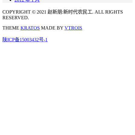
COPYRIGHT © 2021 赵新朋:新时代农民工. ALL RIGHTS
RESERVED.
THEME
KRATOS
MADE BY
VTROIS
陕ICP备15003432号-1