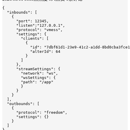
{

  "inbounds": [

    {

      "port": 12345,

      "listen":"127.0.0.1",

      "protocol": "vmess",

      "settings": {

        "clients": [

          {

            "id": "7dbf61d1-23e9-41c2-a1dd-8bd0cba3fce1
            "alterId": 64

          }

        ]

      },

      "streamSettings": {

        "network": "ws",

        "wsSettings": {

        "path": "/app"

        }

      }

    }

  ],

  "outbounds": [

    {

      "protocol": "freedom",

      "settings": {}

    }

  ]

}