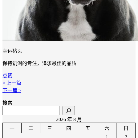
幸运猪头
保持饥渴的专注，追求最佳的品质
点赞
< 上一篇
下一篇 >
搜索
2026 年 8 月
一
二
三
四
五
六
日
1
2